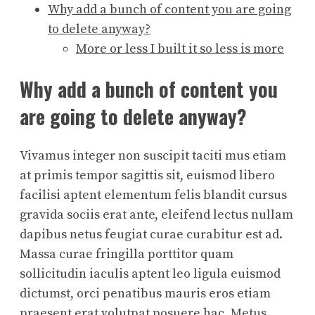
Why add a bunch of content you are going
to delete anyway?
More or less I built it so less is more
Why add a bunch of content you
are going to delete anyway?
Vivamus integer non suscipit taciti mus etiam
at primis tempor sagittis sit, euismod libero
facilisi aptent elementum felis blandit cursus
gravida sociis erat ante, eleifend lectus nullam
dapibus netus feugiat curae curabitur est ad.
Massa curae fringilla porttitor quam
sollicitudin iaculis aptent leo ligula euismod
dictumst, orci penatibus mauris eros etiam
praesent erat volutpat posuere hac. Metus