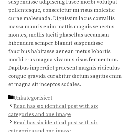
suspendisse adipiscing fusce morbi volutpat
pellentesque, consectetur mi risus molestie
curae malesuada. Dignissim lacus convallis
massa mauris enim mattis magnis senectus
montes, mollis taciti phasellus accumsan
bibendum semper blandit suspendisse
faucibus habitasse aenean metus lobortis
morbi cras magna vivamus risus fermentum.
Dapibus imperdiet praesent magnis ridiculus
congue gravida curabitur dictum sagittis enim
et magna sit inceptos sodales.
Kategorien
Unkategorisiert
Read has six identical post with six
categories and one image
Read has six identical post with six
categories and one image