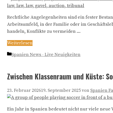
Rechtliche Angelegenheiten sind ein fester Bestand
Arbeitsumfeld, in der Familie oder im Geschäftsl
handeln, Konflikte zu vermeiden …
Weiterlesen
Kategorien
Spanien News - Live Neuigkeiten
Zwischen Klassenraum und Küste: So 
23. Februar 2026
19. September 2025
von
Spanien F
Ein Jahr in Spanien bedeutet nicht nur viele neue 