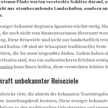
retenen Pfade warten versteckte Schätze darauf, 
icht nur atemberaubende Landschaften, sondern au
e.
weniger bekannte Regionen Spaniens wächst stetig. Hi
e, die noch nicht vom Massentourismus überrannt wur
g. Diese Reiseziele sind nicht nur landschaftlich rei
nd Kultur. Oft sind sie Schauplatz traditioneller Feste
täten, die Sie sonst nirgendwo finden. Zudem haben si
erlaufen sind, was ein authentischeres Erlebnis ermög
Spanien
kann Ihnen helfen, diese versteckten Schätze 
kraft unbekannter Reiseziele
ahlreiche Orte, die abseits der bekannten Touristenpfa
e Anziehungskraft besitzen. Diese weniger bekannten
lung zu den traditionellen Urlaubszielen und versp