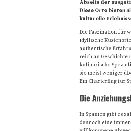
Abseits der ausget
Diese Orte bieten n
kulturelle Erlebniss
Die Faszination für 
idyllische Küstenort
authentische Erfahrun
reich an Geschichte u
kulinarische Speziali
sie meist weniger üb
Ein
Charterflug für 
Die Anziehungs
In Spanien gibt es z
dennoch eine immens
willkommene Abwechs