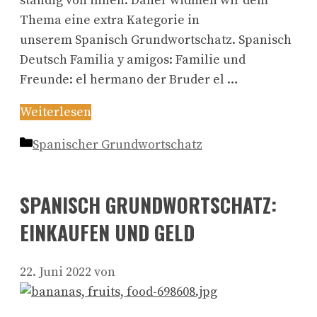
ständig von ihnen. Daher widmen wir dem
Thema eine extra Kategorie in
unserem Spanisch Grundwortschatz. Spanisch
Deutsch Familia y amigos: Familie und
Freunde: el hermano der Bruder el …
Weiterlesen
Kategorien
Spanischer Grundwortschatz
SPANISCH GRUNDWORTSCHATZ:
EINKAUFEN UND GELD
22. Juni 2022
von