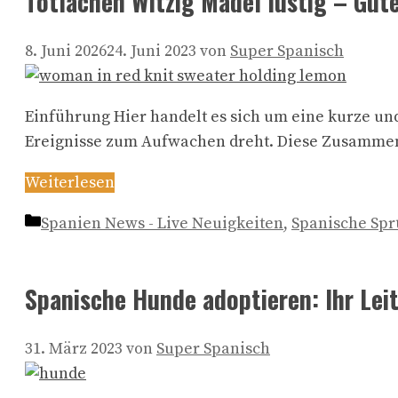
Totlachen Witzig Mädel lustig – Gut
8. Juni 2026
24. Juni 2023
von
Super Spanisch
Einführung Hier handelt es sich um eine kurze u
Ereignisse zum Aufwachen dreht. Diese Zusammens
Weiterlesen
Kategorien
Spanien News - Live Neuigkeiten
,
Spanische Spr
Spanische Hunde adoptieren: Ihr Lei
31. März 2023
von
Super Spanisch