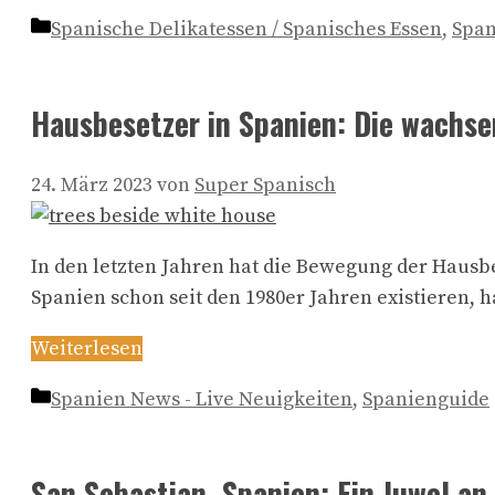
Kategorien
Spanische Delikatessen / Spanisches Essen
,
Span
Hausbesetzer in Spanien: Die wachs
24. März 2023
von
Super Spanisch
In den letzten Jahren hat die Bewegung der Haus
Spanien schon seit den 1980er Jahren existieren, 
Weiterlesen
Kategorien
Spanien News - Live Neuigkeiten
,
Spanienguide
San Sebastian, Spanien: Ein Juwel an