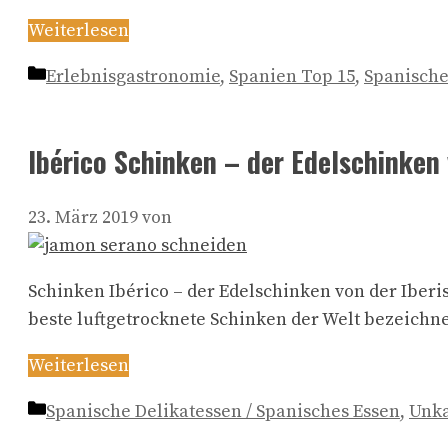
Weiterlesen
Kategorien
Erlebnisgastronomie
,
Spanien Top 15
,
Spanische
Ibérico Schinken – der Edelschinken 
23. März 2019
von
Schinken Ibérico – der Edelschinken von der Iberi
beste luftgetrocknete Schinken der Welt bezeichne
Weiterlesen
Kategorien
Spanische Delikatessen / Spanisches Essen
,
Unka