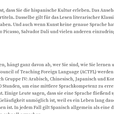
t, dass Sie die hispanische Kultur erleben. Das Anseh
titeln. Dasselbe gilt für das Lesen literarischer Kla
haben. Und auch wenn Kunst keine genaue Sprache hat,
o Picasso, Salvador Dali und vielen anderen einzudrin
n, hängt ganz davon ab, wer Sie sind, wie Sie lernen 
uncil of Teaching Foreign Language (ACTFL) werden S
ch Gruppe IV: Arabisch, Chinesisch, Japanisch und Ko
 Stunden, um eine mittlere Sprachkompetenz zu erreich
v ist. Einige Leute sagen, dass sie eine Sprache fließe
läufigkeit unmöglich ist, weil es ein Leben lang dau
ist. In jedem Fall gilt Spanisch allgemein als eine 