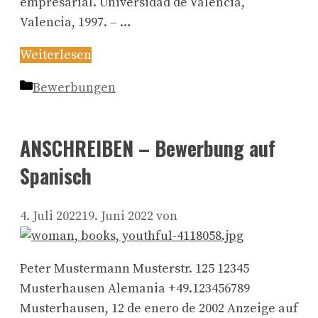
empresarial. Universidad de Valencia,
Valencia, 1997. – …
Weiterlesen
Kategorien
Bewerbungen
ANSCHREIBEN – Bewerbung auf
Spanisch
4. Juli 2022
19. Juni 2022
von
Peter Mustermann Musterstr. 125 12345
Musterhausen Alemania +49.123456789
Musterhausen, 12 de enero de 2002 Anzeige auf