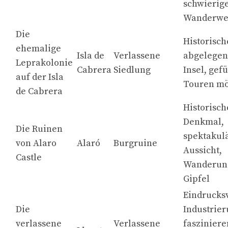
schwierig
Wanderwe
Die
Historisch
ehemalige
Isla de
Verlassene
abgelege
Leprakolonie
Cabrera
Siedlung
Insel, gef
auf der Isla
Touren mö
de Cabrera
Historisch
Denkmal,
Die Ruinen
spektakul
von Alaro
Alaró
Burgruine
Aussicht,
Castle
Wanderun
Gipfel
Eindrucks
Die
Industrier
verlassene
Verlassene
faszinier