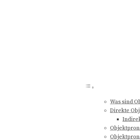
Was sind O
Direkte Ob
Indire
Objektpron
Objektpron