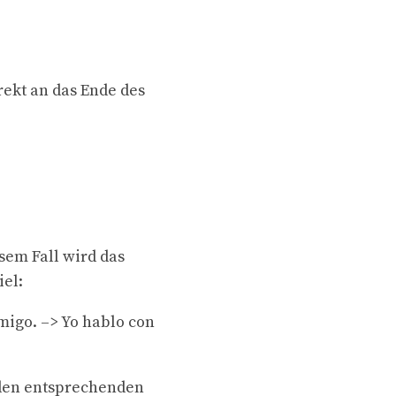
ekt an das Ende des
em Fall wird das
el:
migo. –> Yo hablo con
 den entsprechenden