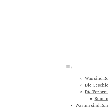
Was sind R
Die Geschi
Die Verbre
Romani
Warum sind Rom