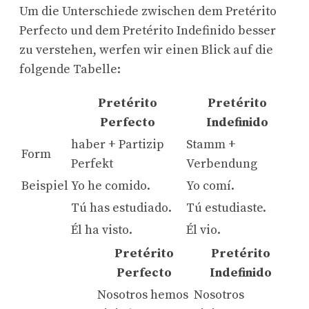
Um die Unterschiede zwischen dem Pretérito
Perfecto und dem Pretérito Indefinido besser
zu verstehen, werfen wir einen Blick auf die
folgende Tabelle:
Pretérito
Pretérito
Perfecto
Indefinido
haber + Partizip
Stamm +
Form
Perfekt
Verbendung
Beispiel
Yo he comido.
Yo comí.
Tú has estudiado.
Tú estudiaste.
Él ha visto.
Él vio.
Pretérito
Pretérito
Perfecto
Indefinido
Nosotros hemos
Nosotros