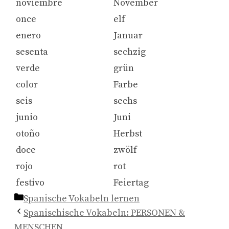
noviembre
November
once
elf
enero
Januar
sesenta
sechzig
verde
grün
color
Farbe
seis
sechs
junio
Juni
otoño
Herbst
doce
zwölf
rojo
rot
festivo
Feiertag
Kategorien
Spanische Vokabeln lernen
Spanischische Vokabeln: PERSONEN &
MENSCHEN