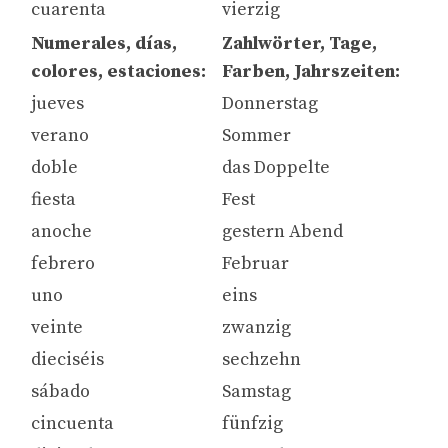
cuarenta
vierzig
Numerales, días,
Zahlwörter, Tage,
colores, estaciones:
Farben, Jahrszeiten:
jueves
Donnerstag
verano
Sommer
doble
das Doppelte
fiesta
Fest
anoche
gestern Abend
febrero
Februar
uno
eins
veinte
zwanzig
dieciséis
sechzehn
sábado
Samstag
cincuenta
fünfzig