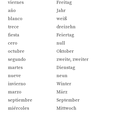
viernes
Freitag
año
Jahr
blanco
weiß
trece
dreizehn
fiesta
Feiertag
cero
null
octubre
Oktober
segundo
zweite, zweiter
martes
Dienstag
nueve
neun
invierno
Winter
marzo
März
septiembre
September
miércoles
Mittwoch