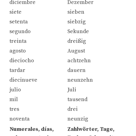
diciembre
Dezember
siete
sieben
setenta
siebzig
segundo
Sekunde
treinta
dreißig
agosto
August
dieciocho
achtzehn
tardar
dauern
diecinueve
neunzehn
julio
Juli
mil
tausend
tres
drei
noventa
neunzig
Numerales, días,
Zahlwörter, Tage,