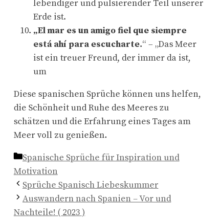
lebendiger und pulsierender Teil unserer
Erde ist.
„El mar es un amigo fiel que siempre
está ahí para escucharte.
“ – „Das Meer
ist ein treuer Freund, der immer da ist,
um
Diese spanischen Sprüche können uns helfen,
die Schönheit und Ruhe des Meeres zu
schätzen und die Erfahrung eines Tages am
Meer voll zu genießen.
Kategorien
Spanische Sprüche für Inspiration und
Motivation
Sprüche Spanisch Liebeskummer
Auswandern nach Spanien – Vor und
Nachteile! ( 2023 )