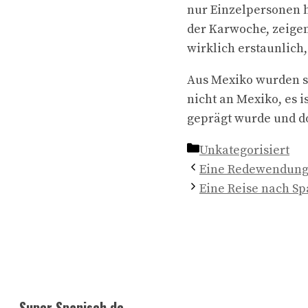
nur Einzelpersonen h
der Karwoche, zeigen
wirklich erstaunlich,
Aus Mexiko wurden si
nicht an Mexiko, es 
geprägt wurde und do
Kategorien
Unkategorisiert
Eine Redewendun
Eine Reise nach S
Super Spanisch.de