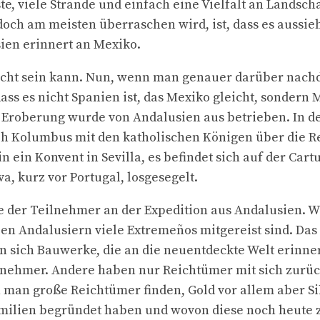
e, viele Strände und einfach eine Vielfalt an Landscha
och am meisten überraschen wird, ist, dass es aussieht
sien erinnert an Mexiko.
nicht sein kann. Nun, wenn man genauer darüber nach
ss es nicht Spanien ist, das Mexiko gleicht, sondern
 Eroberung wurde von Andalusien aus betrieben. In d
h Kolumbus mit den katholischen Königen über die Re
n ein Konvent in Sevilla, es befindet sich auf der Cartu
a, kurz vor Portugal, losgesegelt.
e der Teilnehmer an der Expedition aus Andalusien. 
en Andalusiern viele Extremeños mitgereist sind. Das
en sich Bauwerke, die an die neuentdeckte Welt erinne
nehmer. Andere haben nur Reichtümer mit sich zurück
man große Reichtümer finden, Gold vor allem aber Si
milien begründet haben und wovon diese noch heute z