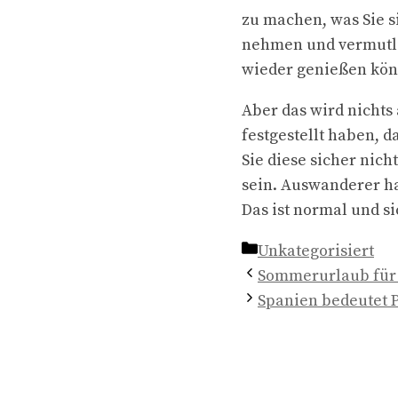
zu machen, was Sie 
nehmen und vermutli
wieder genießen kön
Aber das wird nichts
festgestellt haben, d
Sie diese sicher nic
sein. Auswanderer ha
Das ist normal und si
Kategorien
Unkategorisiert
Sommerurlaub für
Spanien bedeutet 