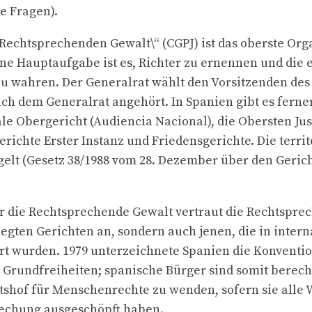
e Fragen).
 Rechtsprechenden Gewalt\“ (CGPJ) ist das oberste Org
ine Hauptaufgabe ist es, Richter zu ernennen und die
 zu wahren. Der Generalrat wählt den Vorsitzenden de
uch dem Generalrat angehört. In Spanien gibt es ferne
ale Obergericht (Audiencia Nacional), die Obersten Jus
erichte Erster Instanz und Friedensgerichte. Die terri
gelt (Gesetz 38/1988 vom 28. Dezember über den Geric
 die Rechtsprechende Gewalt vertraut die Rechtsprec
legten Gerichten an, sondern auch jenen, die in inter
 wurden. 1979 unterzeichnete Spanien die Konventio
rundfreiheiten; spanische Bürger sind somit berechti
shof für Menschenrechte zu wenden, sofern sie alle 
echung ausgeschöpft haben.