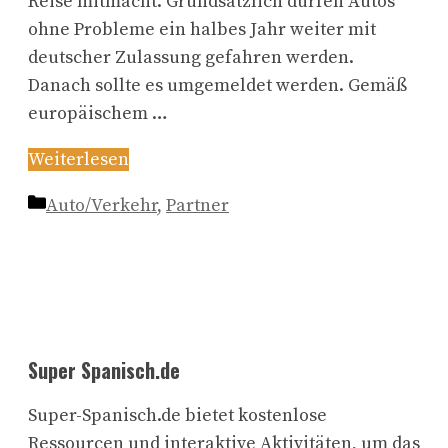
Reise mitmacht. Grundsätzlich dürfen Autos
ohne Probleme ein halbes Jahr weiter mit
deutscher Zulassung gefahren werden.
Danach sollte es umgemeldet werden. Gemäß
europäischem …
Weiterlesen
Kategorien
Auto/Verkehr
,
Partner
Super Spanisch.de
Super-Spanisch.de bietet kostenlose
Ressourcen und interaktive Aktivitäten, um das