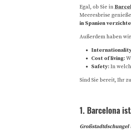
Egal, ob Sie in
Barce
Meeresbrise genießen
in Spanien verzicht
Außerdem haben wir 
Internationalit
Cost of living
: W
Safety
: In welc
Sind Sie bereit, Ihr
1. Barcelona is
Großstadtdschungel t