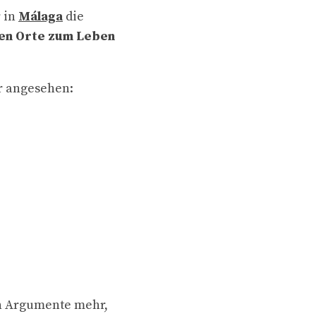
 in
Málaga
die
sten Orte zum Leben
r angesehen:
n Argumente mehr,