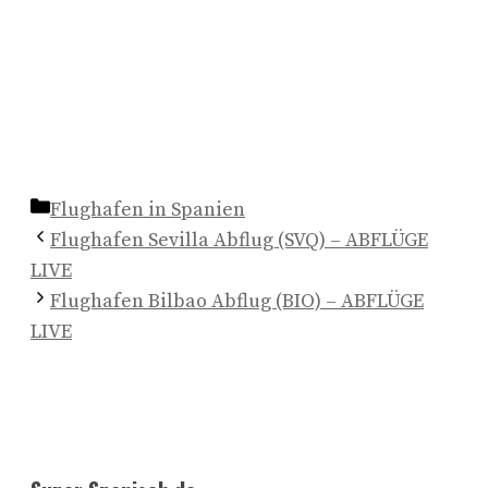
Kategorien
Flughafen in Spanien
Flughafen Sevilla Abflug (SVQ) – ABFLÜGE
LIVE
Flughafen Bilbao Abflug (BIO) – ABFLÜGE
LIVE