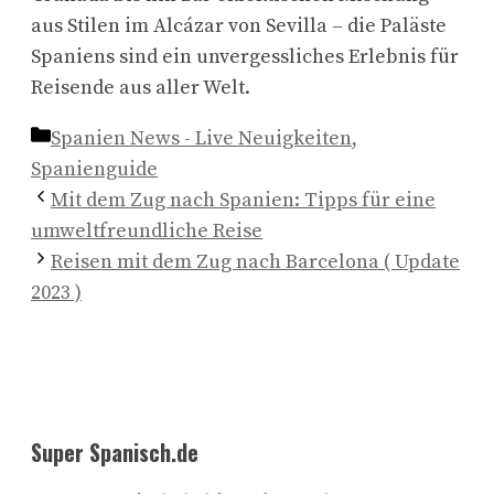
aus Stilen im Alcázar von Sevilla – die Paläste
Spaniens sind ein unvergessliches Erlebnis für
Reisende aus aller Welt.
Kategorien
Spanien News - Live Neuigkeiten
,
Spanienguide
Mit dem Zug nach Spanien: Tipps für eine
umweltfreundliche Reise
Reisen mit dem Zug nach Barcelona ( Update
2023 )
Super Spanisch.de