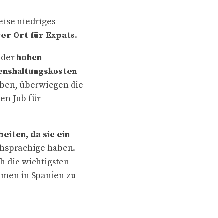
ise niedriges
iver Ort für Expats
.
 der
hohen
enshaltungskosten
aben, überwiegen die
ten Job für
iten, da sie ein
chsprachige haben.
h die wichtigsten
hmen in Spanien zu