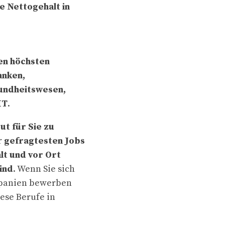
he Nettogehalt in
en höchsten
anken,
undheitswesen,
IT
.
ut für Sie zu
r
gefragtesten Jobs
lt und vor Ort
ind
. Wenn Sie sich
Spanien bewerben
iese Berufe in