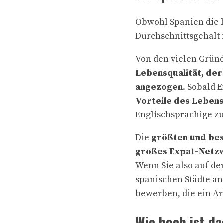
Obwohl Spanien die h
Durchschnittsgehalt 
Von den vielen Gründ
Lebensqualität, de
angezogen
. Sobald 
Vorteile des Lebens
Englischsprachige zu
Die
größten und best
großes Expat-Netzw
Wenn Sie also auf de
spanischen Städte a
bewerben, die ein Ar
Wie hoch ist d