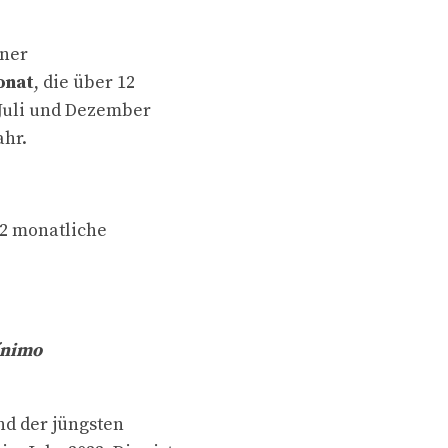
iner
onat
, die über 12
Juli und Dezember
ahr.
12 monatliche
ínimo
nd der jüngsten