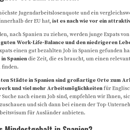
öchste Jugendarbeitslosenquote und ein vergleichswe
innerhalb der EU hat,
ist es nach wie vor ein attrakt
en, nach Spanien zu ziehen, werden junge Expats von
r guten Work-Life-Balance und den niedrigeren Leb
Expats einen gut bezahlten Job in Spanien gefunden h
 in Spanien
die Zeit, die es braucht, um einen relevan
 finden.
en Städte in Spanien sind großartige Orte zum Arbe
erk und viel mehr Arbeitsmöglichkeiten
für Englis
r Suche nach einem Job sind, empfehlen wir Ihnen, sic
nzuschauen und sich dann bei einem der Top-Unterne
beitsvisum für Ausländer anbieten.
as Mindestgehalt in Spanien?