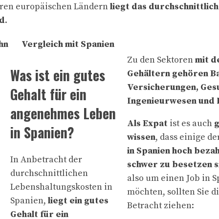
eren europäischen Ländern
liegt das durchschnittlic
ld
.
hn
Vergleich mit Spanien
Zu den Sektoren
mit d
Was ist ein gutes
Gehältern gehören B
Versicherungen, Ges
Gehalt für ein
Ingenieurwesen und 
angenehmes Leben
Als Expat
ist es auch
g
in Spanien?
wissen
, dass einige de
in Spanien hoch bezah
In Anbetracht der
schwer zu besetzen s
durchschnittlichen
also um einen Job in 
Lebenshaltungskosten in
möchten, sollten Sie d
Spanien,
liegt ein gutes
Betracht ziehen:
Gehalt für ein