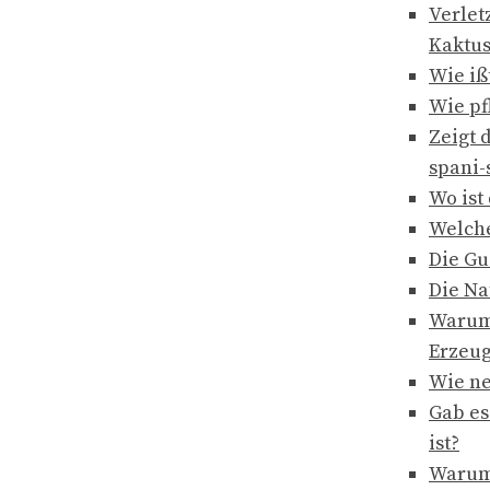
Verlet
Kaktus
Wie iß
Wie pf
Zeigt 
spani-
Wo ist
Welche
Die Gu
Die Na
Warum 
Erzeug
Wie ne
Gab es
ist?
Warum