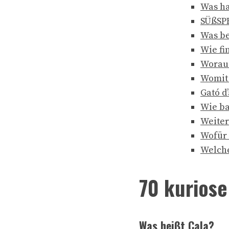
Was ha
SÜßSP
Was be
Wie fi
Woraus
Womit 
Gató d
Wie ba
Weiter
Wofür 
Welche
70 kuriose
Was heißt Cala?