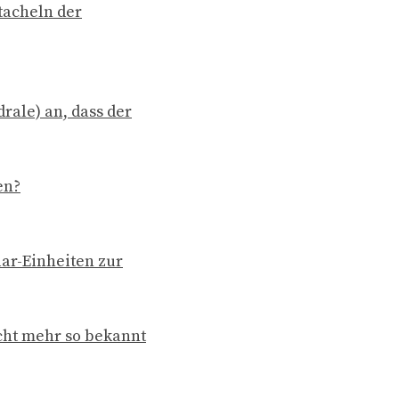
tacheln der
rale) an, dass der
en?
lar-Einheiten zur
cht mehr so bekannt