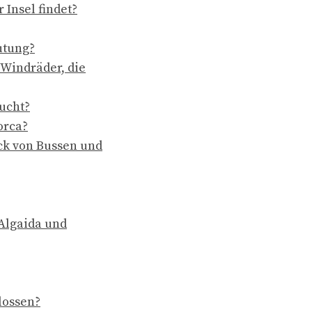
Insel findet?
utung?
 Windräder, die
ucht?
orca?
ck von Bussen und
 Algaida und
lossen?