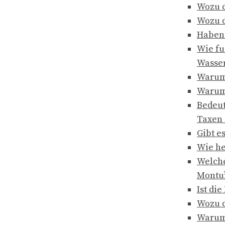
Wozu d
Wozu d
Haben 
Wie fu
Wasse
Warum 
Warum 
Bedeut
Taxen 
Gibt e
Wie he
Welche
Montuï
Ist di
Wozu d
Warum 