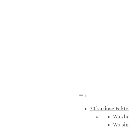
70 kuriose Fakt
Was he
Wo sin