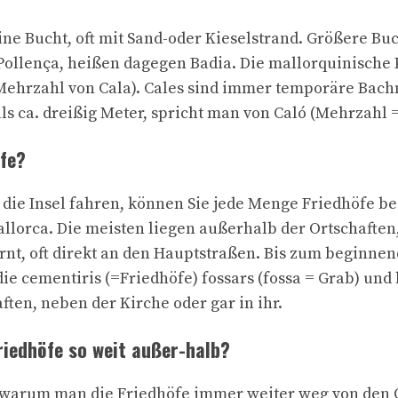
eine Bucht, oft mit Sand-oder Kieselstrand. Größere Bu
Pollença, heißen dagegen Badia. Die mallorquinische 
= Mehrzahl von Cala). Cales sind immer temporäre Bac
ls ca. dreißig Meter, spricht man von Caló (Mehrzahl 
öfe?
 die Insel fahren, können Sie jede Menge Friedhöfe b
Mallorca. Die meisten liegen außerhalb der Ortschafte
rnt, oft direkt an den Hauptstraßen. Bis zum beginn
e cementiris (=Friedhöfe) fossars (fossa = Grab) und 
ften, neben der Kirche oder gar in ihr.
riedhöfe so weit außer-halb?
 warum man die Friedhöfe immer weiter weg von den 