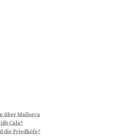
en über Mallorca
ißt Cala?
d die Friedhöfe?