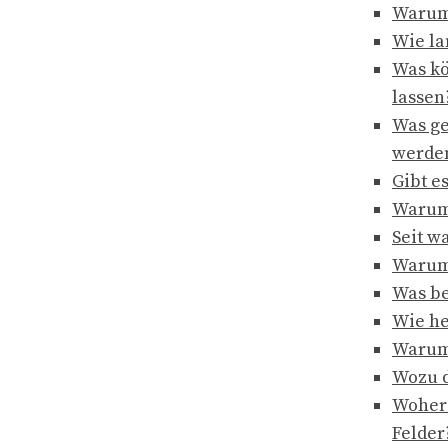
Warum 
Wie la
Was kö
lassen
Was ge
werde
Gibt e
Warum 
Seit w
Warum 
Was be
Wie he
Warum 
Wozu d
Woher 
Felder