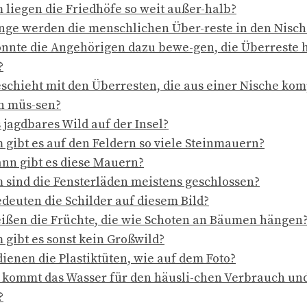
liegen die Friedhöfe so weit außer-halb?
nge werden die menschlichen Über-reste in den Nisc
nnte die Angehörigen dazu bewe-gen, die Überreste 
?
schieht mit den Überresten, die aus einer Nische komp
n müs-sen?
s jagdbares Wild auf der Insel?
gibt es auf den Feldern so viele Steinmauern?
ann gibt es diese Mauern?
sind die Fensterläden meistens geschlossen?
deuten die Schilder auf diesem Bild?
ißen die Früchte, die wie Schoten an Bäumen hängen
gibt es sonst kein Großwild?
ienen die Plastiktüten, wie auf dem Foto?
kommt das Wasser für den häusli-chen Verbrauch und
?