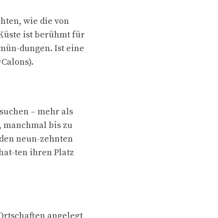
chten, wie die von
Küste ist berühmt für
hmün-dungen. Ist eine
=Calons).
esuchen – mehr als
n, manchmal bis zu
enden neun-zehnten
hat-ten ihren Platz
Ortschaften angelegt