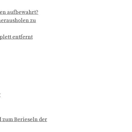
hen aufbewahrt?
herausholen zu
lett entfernt
?
 zum Berieseln der