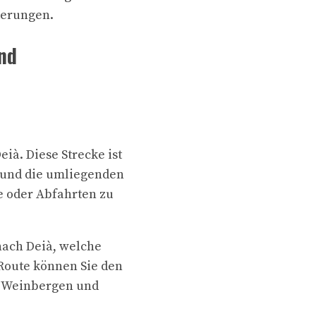
derungen.
und
eià. Diese Strecke ist
 und die umliegenden
ge oder Abfahrten zu
nach Deià, welche
 Route können Sie den
, Weinbergen und