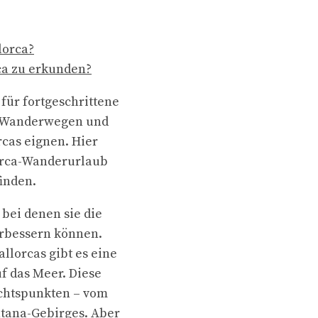
lorca?
ca zu erkunden?
für fortgeschrittene
an Wanderwegen und
rcas eignen. Hier
lorca-Wanderurlaub
inden.
bei denen sie die
erbessern können.
llorcas gibt es eine
f das Meer. Diese
sichtspunkten – vom
ntana-Gebirges. Aber