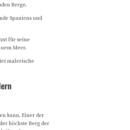
nden Berge.
rände Spaniens und
nnt für seine
lauem Meer.
etet malerische
dern
en kann. Einer der
der höchste Berg der