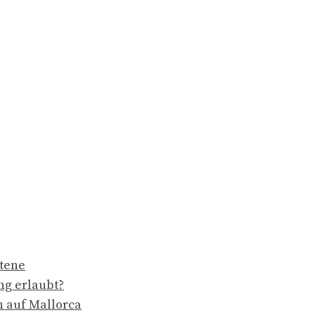
ttene
ng erlaubt?
n auf Mallorca