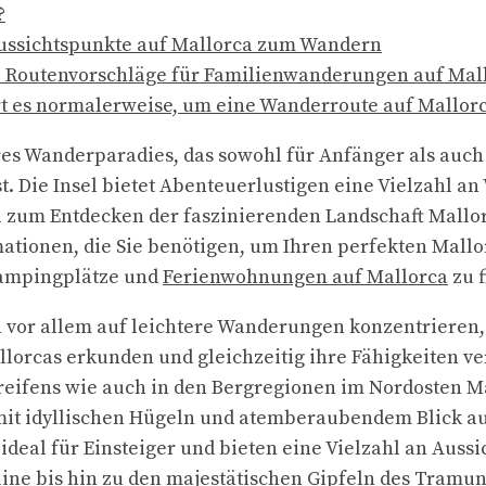
?
ussichtspunkte auf Mallorca zum Wandern
le Routenvorschläge für Familienwanderungen auf Mal
t es normalerweise, um eine Wanderroute auf Mallor
res Wanderparadies, das sowohl für Anfänger als auch 
t. Die Insel bietet Abenteuerlustigen eine Vielzahl 
al zum Entdecken der faszinierenden Landschaft Mallo
rmationen, die Sie benötigen, um Ihren perfekten Mal
Campingplätze und
Ferienwohnungen auf Mallorca
zu f
h vor allem auf leichtere Wanderungen konzentrieren, 
lorcas erkunden und gleichzeitig ihre Fähigkeiten v
reifens wie auch in den Bergregionen im Nordosten Ma
mit idyllischen Hügeln und atemberaubendem Blick au
 ideal für Einsteiger und bieten eine Vielzahl an Aus
ine bis hin zu den majestätischen Gipfeln des Tramu