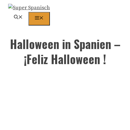
Zum
Inhalt
Menü
springen
Halloween in Spanien –
¡Feliz Halloween !