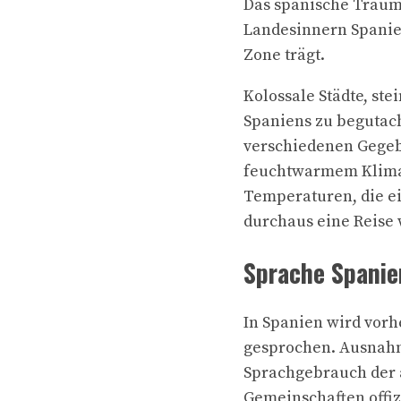
Das spanische Trauml
Landesinnern Spanien
Zone trägt.
Kolossale Städte, st
Spaniens zu begutach
verschiedenen Gegebe
feuchtwarmem Klima,
Temperaturen, die e
durchaus eine Reise w
Sprache Spanie
In Spanien wird vorh
gesprochen. Ausnahms
Sprachgebrauch der 
Gemeinschaften offi