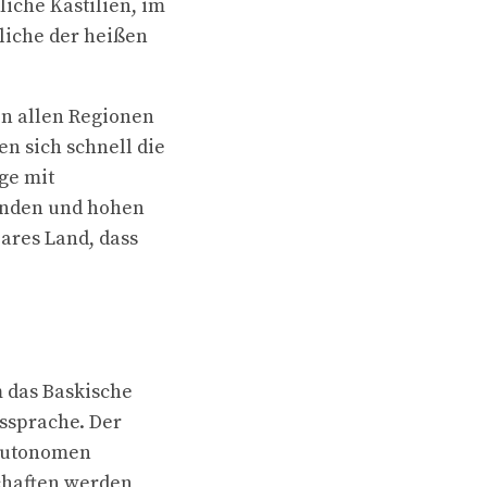
iche Kastilien, im
liche der heißen
in allen Regionen
en sich schnell die
ge mit
änden und hohen
ares Land, dass
m das Baskische
ssprache. Der
 autonomen
chaften werden