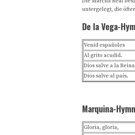
Die Marcha Real besit
untergelegt, die öfte
De la Vega-Hy
Venid españoles
Al grito acudid.
Dios salve a la Reina
Dios salve al país.
Marquina-Hym
Gloria, gloria,