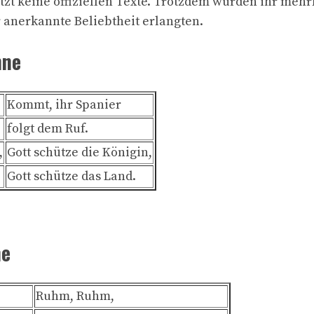
zt keine offiziellen Texte. Trotzdem wurden ihr mehrf
r anerkannte Beliebtheit erlangten.
mne
Kommt, ihr Spanier
folgt dem Ruf.
,
Gott schütze die Königin,
Gott schütze das Land.
ne
Ruhm, Ruhm,