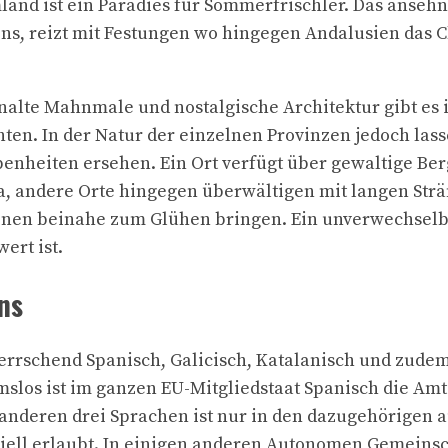
and ist ein Paradies für Sommerfrischler. Das ansehnl
s, reizt mit Festungen wo hingegen Andalusien das C
einalte Mahnmale und nostalgische Architektur gibt es 
ten. In der Natur der einzelnen Provinzen jedoch lass
nheiten ersehen. Ein Ort verfügt über gewaltige Ber
 andere Orte hingegen überwältigen mit langen Str
inen beinahe zum Glühen bringen. Ein unverwechselb
ert ist.
ns
errschend Spanisch, Galicisch, Katalanisch und zude
los ist im ganzen EU-Mitgliedstaat Spanisch die Amt
anderen drei Sprachen ist nur in den dazugehörigen
ziell erlaubt. In einigen anderen Autonomen Gemeins