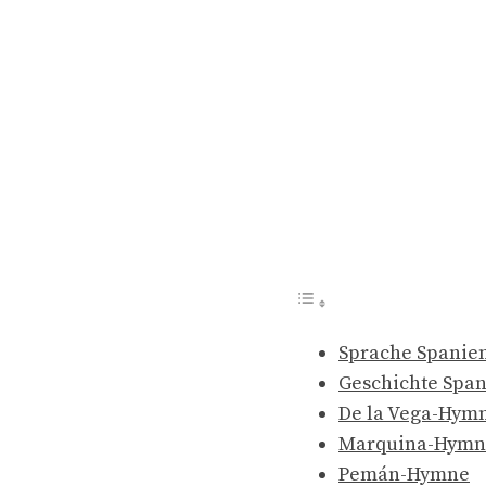
Sprache Spanie
Geschichte Span
De la Vega-Hym
Marquina-Hymn
Pemán-Hymne