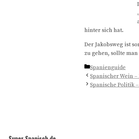
hinter sich hat.
Der Jakobsweg ist so
zu gehen, sollte man
Kategorien
Spanienguide
Spanischer Wein – 
Spanische Politik 
Super Spanisch.de