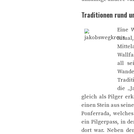
Traditionen rund 
Eine W
Ritual
Mittel
Wallfa
all s
Wande
Tradit
die „J
gleich als Pilger er
einen Stein aus sein
Ponferrada, welches 
ein Pilgerpass, in d
dort war. Neben dem