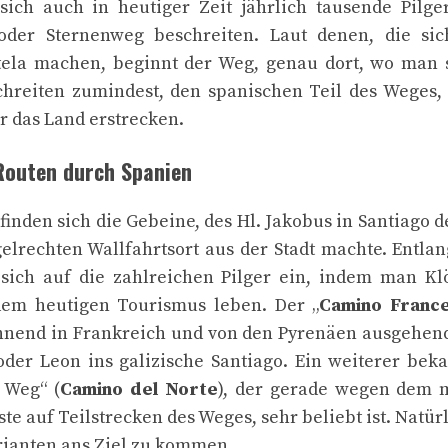
sich auch in heutiger Zeit jährlich tausende Pilge
oder Sternenweg beschreiten. Laut denen, die sic
ela machen, beginnt der Weg, genau dort, wo man s
schreiten zumindest, den spanischen Teil des Weges,
r das Land erstrecken.
Routen durch Spanien
inden sich die Gebeine, des Hl. Jakobus in Santiago 
gelrechten Wallfahrtsort aus der Stadt machte. Entla
 sich auf die zahlreichen Pilger ein, indem man K
 dem heutigen Tourismus leben. Der „
Camino Franc
nnend in Frankreich und von den Pyrenäen ausgehend
er Leon ins galizische Santiago. Ein weiterer beka
 Weg“ (
Camino del Norte
), der gerade wegen dem 
ste auf Teilstrecken des Weges, sehr beliebt ist. Natür
rianten ans Ziel zu kommen.