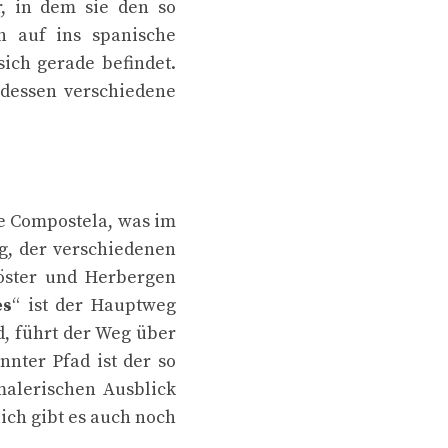
r, in dem sie den so
h auf ins spanische
ich gerade befindet.
 dessen verschiedene
de Compostela, was im
ng, der verschiedenen
löster und Herbergen
es
“ ist der Hauptweg
, führt der Weg über
nnter Pfad ist der so
malerischen Ausblick
lich gibt es auch noch