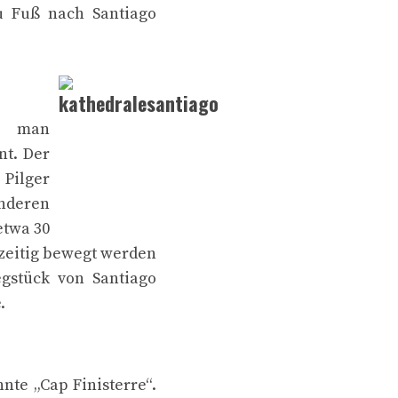
u Fuß nach Santiago
er man
nt. Der
 Pilger
onderen
etwa 30
hzeitig bewegt werden
gstück von Santiago
.
nte „Cap Finisterre“.