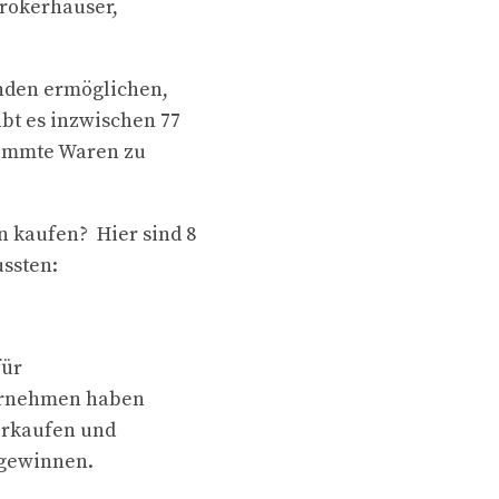
rokerhäuser,
unden ermöglichen,
bt es inzwischen 77
timmte Waren zu
n kaufen? Hier sind 8
ussten:
für
ternehmen haben
verkaufen und
 gewinnen.