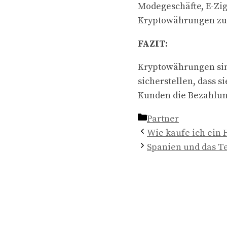
Modegeschäfte, E-Ziga
Kryptowährungen zu 
FAZIT:
Kryptowährungen sin
sicherstellen, dass s
Kunden die Bezahlun
Kategorien
Partner
Wie kaufe ich ein 
Spanien und das T