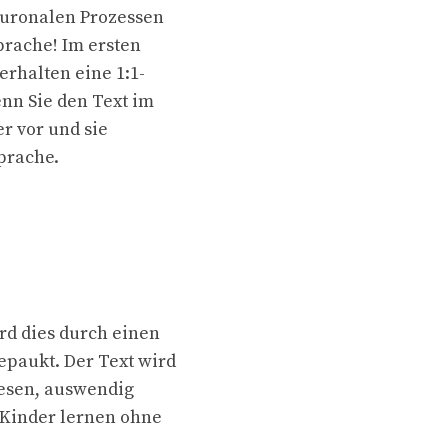
neuronalen Prozessen
prache! Im ersten
erhalten eine 1:1-
enn Sie den Text im
r vor und sie
prache.
rd dies durch einen
epaukt. Der Text wird
lesen, auswendig
 Kinder lernen ohne