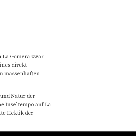
Da La Gomera zwar
ines direkt
om massenhaften
und Natur der
he Inseltempo auf La
te Hektik der