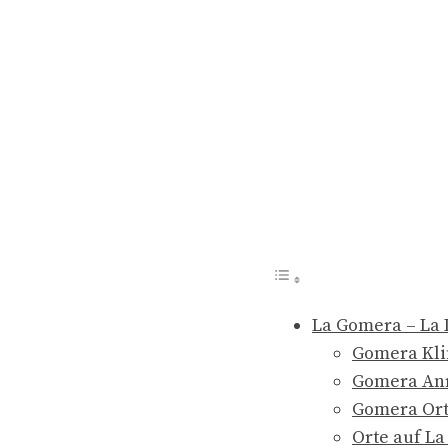
La Gomera – La 
Gomera Kli
Gomera An
Gomera Ort
Orte auf L