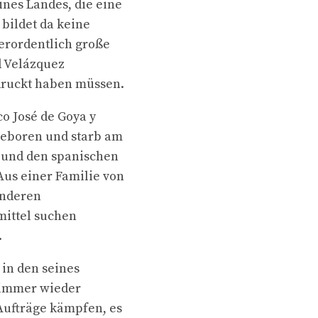
ines Landes, die eine
bildet da keine
erordentlich große
d Velázquez
druckt haben müssen.
co José de Goya y
geboren und starb am
t und den spanischen
Aus einer Familie von
anderen
mittel suchen
.
 in den seines
b immer wieder
Aufträge kämpfen, es