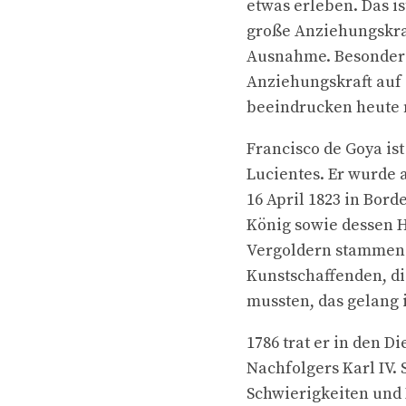
etwas erleben. Das is
große Anziehungskraf
Ausnahme. Besonders 
Anziehungskraft auf 
beeindrucken heute n
Francisco de Goya ist
Lucientes. Er wurde 
16 April 1823 in Bor
König sowie dessen H
Vergoldern stammend 
Kunstschaffenden, d
mussten, das gelang 
1786 trat er in den D
Nachfolgers Karl IV.
Schwierigkeiten und