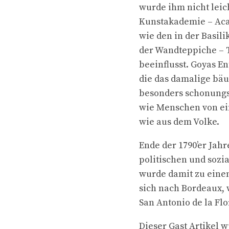
wurde ihm nicht leic
Kunstakademie – Aca
wie den in der Basili
der Wandteppiche – T
beeinflusst. Goyas E
die das damalige bäu
besonders schonungsl
wie Menschen von ei
wie aus dem Volke.
Ende der 1790’er Jah
politischen und sozi
wurde damit zu einem
sich nach Bordeaux, 
San Antonio de la Flo
Dieser Gast Artikel w