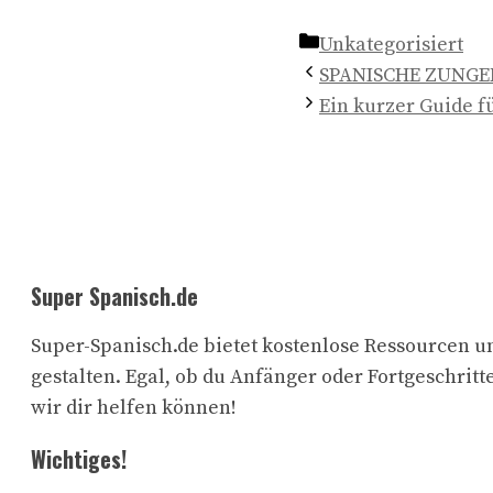
Kategorien
Unkategorisiert
SPANISCHE ZUNG
Ein kurzer Guide f
Super Spanisch.de
Super-Spanisch.de bietet kostenlose Ressourcen un
gestalten. Egal, ob du Anfänger oder Fortgeschritte
wir dir helfen können!
Wichtiges!