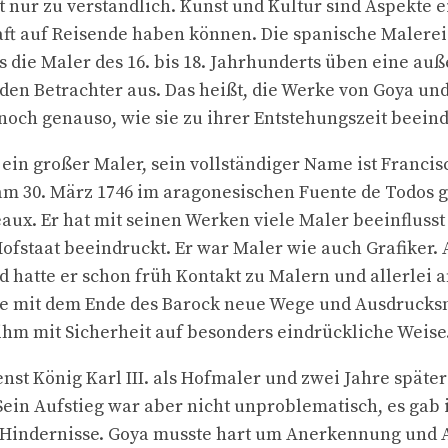
t nur zu verständlich. Kunst und Kultur sind Aspekte e
t auf Reisende haben können. Die spanische Malerei 
die Maler des 16. bis 18. Jahrhunderts üben eine auß
den Betrachter aus. Das heißt, die Werke von Goya un
och genauso, wie sie zu ihrer Entstehungszeit beein
 ein großer Maler, sein vollständiger Name ist Francis
am 30. März 1746 im aragonesischen Fuente de Todos 
deaux. Er hat mit seinen Werken viele Maler beeinfluss
ofstaat beeindruckt. Er war Maler wie auch Grafiker. 
hatte er schon früh Kontakt zu Malern und allerlei 
ie mit dem Ende des Barock neue Wege und Ausdrucks
ihm mit Sicherheit auf besonders eindrückliche Weise
ienst König Karl III. als Hofmaler und zwei Jahre später
 Sein Aufstieg war aber nicht unproblematisch, es ga
 Hindernisse. Goya musste hart um Anerkennung und 