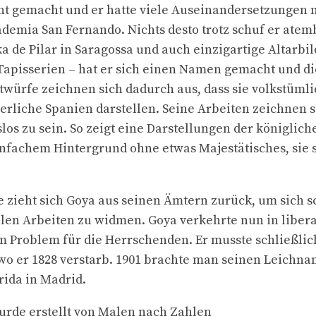
ht gemacht und er hatte viele Auseinandersetzungen m
demia San Fernando. Nichts desto trotz schuf er ate
ka de Pilar in Saragossa und auch einzigartige Altarbi
apisserien – hat er sich einen Namen gemacht und die
ntwürfe zeichnen sich dadurch aus, dass sie volkstüml
erliche Spanien darstellen. Seine Arbeiten zeichnen 
os zu sein. So zeigt eine Darstellungen der königliche
nfachem Hintergrund ohne etwas Majestätisches, sie
re zieht sich Goya aus seinen Ämtern zurück, um sich 
alen Arbeiten zu widmen. Goya verkehrte nun in liber
 Problem für die Herrschenden. Er musste schließlich
wo er 1828 verstarb. 1901 brachte man seinen Leichnam
rida in Madrid.
urde erstellt von
Malen nach Zahlen