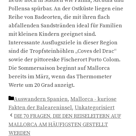
heute noch in Städten wie Palma, Alcudia und
Pollensa spürbar. An der Ostküste liegen eine
Reihe von Badeorten, die mit ihren flach
abfallenden Sandstränden ideal für Familien
mit kleinen Kindern geeignet sind.
Interessante Ausflugsziele in dieser Region
sind die Tropfsteinhöhlen „Coves del Drac“
sowie der pittoreske Fischerort Porto Colom.
Die Sommersaison beginnt auf Mallorca
bereits im März, wenn das Thermometer
Werte um 20 Grad anzeigt.
Kategorien
Auswandern Spanien
,
Mallorca - kuriose
Fakten der Baleareninsel
,
Unkategorisiert
DIE 70 FRAGEN, DIE DEN REISELEITERN AUF
MALLORCA AM HÄUFIGSTEN GESTELLT
WERDEN