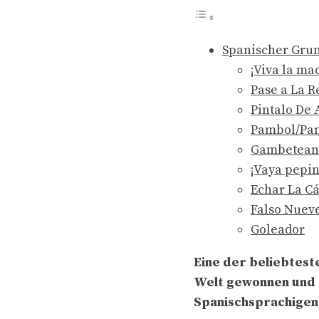
Spanischer Grun
¡Viva la ma
Pase a La R
Pintalo De 
Pambol/Pa
Gambetean
¡Vaya pepi
Echar La C
Falso Nuev
Goleador
Eine der beliebtes
Welt gewonnen und z
Spanischsprachigen