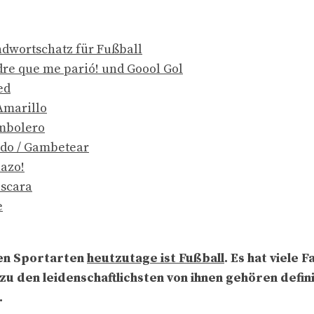
dwortschatz für Fußball
dre que me parió! und Goool Gol
ed
Amarillo
mbolero
do / Gambetear
nazo!
áscara
e
ten Sportarten
heutzutage ist Fußball
. Es hat viele 
u den leidenschaftlichsten von ihnen gehören defini
.