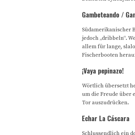
Gambeteando / Ga
Südamerikanischer Beg
jedoch „dribbeln“. W
allem für lange, sla
Fischerbooten herauf
¡Vaya pepinazo!
Wörtlich übersetzt h
um die Freude über 
Tor auszudrücken.
Echar La Cáscara
Schlussendlich ein d