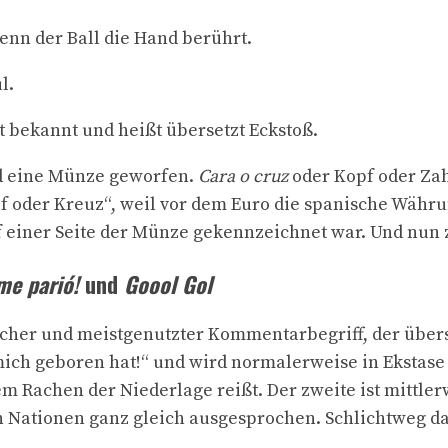
enn der Ball die Hand berührt.
l.
t bekannt und heißt übersetzt Eckstoß.
d eine Münze geworfen.
Cara o cruz
oder Kopf oder Zah
pf oder Kreuz“, weil vor dem Euro die spanische Währ
einer Seite der Münze gekennzeichnet war. Und nun 
me parió!
und
Goool Gol
pischer und meistgenutzter Kommentarbegriff, der übers
 mich geboren hat!“ und wird normalerweise in Ekstase
m Rachen der Niederlage reißt. Der zweite ist mittle
n Nationen ganz gleich ausgesprochen. Schlichtweg da