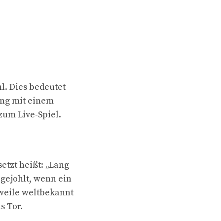
l. Dies bedeutet
ung mit einem
zum Live-Spiel.
etzt heißt: „Lang
 gejohlt, wenn ein
rweile weltbekannt
s Tor.