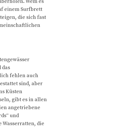
 überholen. Wem es
uf einem Surfbrett
eigen, die sich fast
emeinschaftlichen
stengewässer
d das
lich fehlen auch
stattet sind, aber
ns Küsten
ln, gibt es in allen
rien angetriebene
rds“ und
e Wasserratten, die