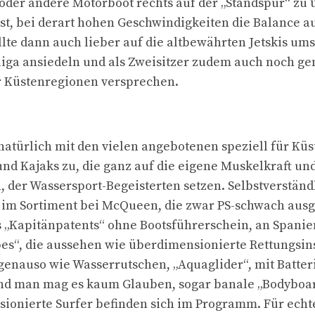
 oder andere Motorboot rechts auf der „Standspur“ zu
 ist, bei derart hohen Geschwindigkeiten die Balance a
lte dann auch lieber auf die altbewährten Jetskis umst
sliga ansiedeln und als Zweisitzer zudem auch noch g
r Küstenregionen versprechen.
natürlich mit den vielen angebotenen speziell für Kü
nd Kajaks zu, die ganz auf die eigene Muskelkraft un
der Wassersport-Begeisterten setzen. Selbstverständ
im Sortiment bei McQueen, die zwar PS-schwach ausge
 „Kapitänpatents“ ohne Bootsführerschein, an Spanie
es“, die aussehen wie überdimensionierte Rettungsinse
enauso wie Wasserrutschen, „Aquaglider“, mit Batte
und man mag es kaum Glauben, sogar banale „Bodyboa
sionierte Surfer befinden sich im Programm. Für echt