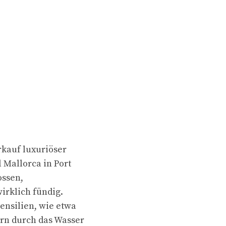
rkauf luxuriöser
 Mallorca in Port
ossen,
irklich fündig.
tensilien, wie etwa
ern durch das Wasser