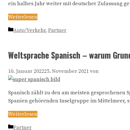
ein halbes Jahr weiter mit deutscher Zulassung
Weiterlesen
Kategorien
Auto/Verkehr
,
Partner
Weltsprache Spanisch – warum Grundk
10. Januar 2022
25. November 2021
von
Spanisch zählt zu den am meisten gesprochenen Sp
Spanien gehörenden Inselgruppe im Mittelmeer, s
Weiterlesen
Kategorien
Partner